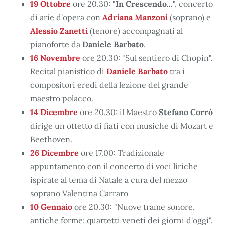
19 Ottobre
ore 20.30: "
In Crescendo...
", concerto
di arie d'opera con
Adriana Manzoni
(soprano) e
Alessio Zanetti
(tenore) accompagnati al
pianoforte da
Daniele Barbato
.
16 Novembre
ore 20.30: "Sul sentiero di Chopin".
Recital pianistico di
Daniele Barbato
tra i
compositori eredi della lezione del grande
maestro polacco.
14 Dicembre
ore 20.30: il Maestro
Stefano Corrò
dirige un ottetto di fiati con musiche di Mozart e
Beethoven.
26 Dicembre
ore 17.00: Tradizionale
appuntamento con il concerto di voci liriche
ispirate al tema di Natale a cura del mezzo
soprano Valentina Carraro
10 Gennaio
ore 20.30: "Nuove trame sonore,
antiche forme: quartetti veneti dei giorni d'oggi".