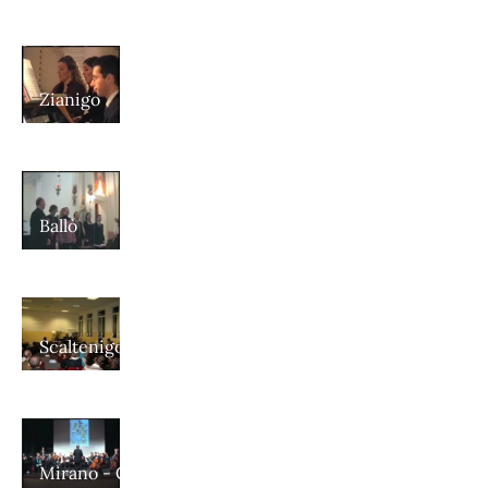
Zianigo
Ballò
Scaltenigo
Mirano - Concerto Finale